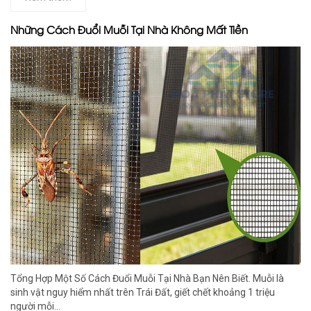
Những Cách Đuổi Muỗi Tại Nhà Không Mất Tiền
Tổng Hợp Một Số Cách Đuổi Muỗi Tại Nhà Bạn Nên Biết. Muỗi là
sinh vật nguy hiểm nhất trên Trái Đất, giết chết khoảng 1 triệu
người mỗi...