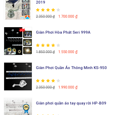
2019
1.700.000
₫
2.350.000
₫
Giàn Phơi Hòa Phát Seri 999A
1.550.000
₫
1.850.000
₫
Giàn Phơi Quần Áo Thông Minh KS-950
1.990.000
₫
2.350.000
₫
Giàn phơi quần áo tay quay rời HP-B09