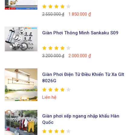
1.850.000
₫
2.550.000
₫
Giàn Phơi Thông Minh Sankaku S09
2.000.000
₫
3.200.000
₫
Giàn Phơi Điện Tử Điều Khiển Từ Xa Glt
8026G
Liên hệ
Giàn phơi xếp ngang nhập khẩu Hàn
Quốc