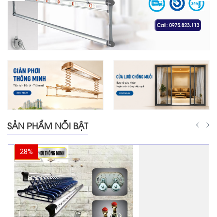
SẢN PHẨM NỖI BẬT
28%