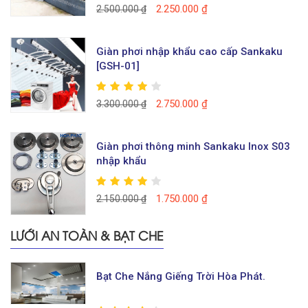
2.250.000
₫
2.500.000
₫
Giàn phơi nhập khẩu cao cấp Sankaku
[GSH-01]
2.750.000
₫
3.300.000
₫
Giàn phơi thông minh Sankaku Inox S03
nhập khẩu
1.750.000
₫
2.150.000
₫
LƯỚI AN TOÀN & BẠT CHE
Bạt Che Nắng Giếng Trời Hòa Phát.