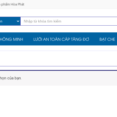
ản phẩm Hòa Phát
THÔNG MINH
LƯỚI AN TOÀN CÁP TĂNG ĐƠ
BẠT CHE
họn của bạn.