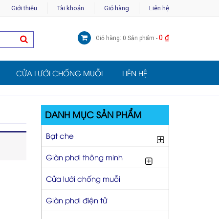
Giới thiệu
Tài khoản
Giỏ hàng
Liên hệ
0
₫
Giỏ hàng: 0 Sản phẩm -
CỬA LƯỚI CHỐNG MUỖI
LIÊN HỆ
DANH MỤC SẢN PHẨM
Bạt che
Giàn phơi thông minh
Cửa lưới chống muỗi
Giàn phơi điện tử