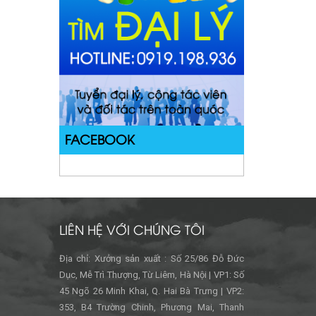
FACEBOOK
LIÊN HỆ VỚI CHÚNG TÔI
Địa chỉ: Xưởng sản xuất : Số 25/86 Đỗ Đức
Dục, Mễ Trì Thượng, Từ Liêm, Hà Nội | VP1: Số
45 Ngõ 26 Minh Khai, Q. Hai Bà Trưng | VP2:
353, B4 Trường Chinh, Phương Mai, Thanh