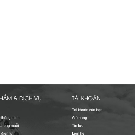
HẨM & DỊCH VỤ
TÀI KHOẢN
Tài khoản của bạn
 thông minh
Giỏ hàng
 chống muỗi
Tin tức
 điện tử
Liên hệ